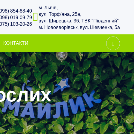
м. Львів,
(098) 854-88-40
вул. Торф'яна, 25а,
(098) 019-09-79
вул. Щирецька, 36, ТВК "Південний"
(075) 103-20-26
м. Новояворівськ, вул. Шевченка, 5а
КОНТАКТИ
ослих