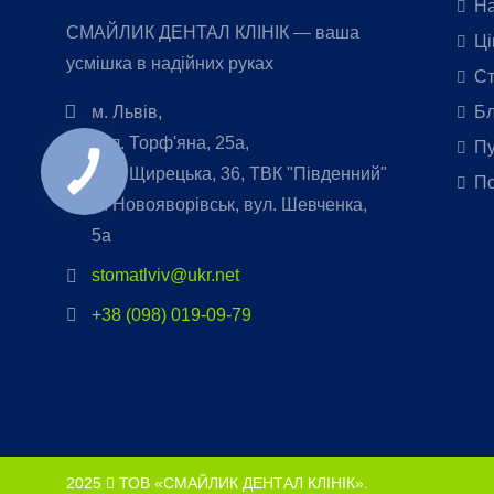
На
СМАЙЛИК ДЕНТАЛ КЛІНІК — ваша
Ці
усмішка в надійних руках
Ст
м. Львів,
Бл
вул. Торф'яна, 25а,
Пу
вул. Щирецька, 36, ТВК "Південний"
По
м. Новояворівськ, вул. Шевченка,
5а
stomatlviv@ukr.net
+38 (098) 019-09-79
2025
ТОВ «СМАЙЛИК ДЕНТАЛ КЛІНІК».