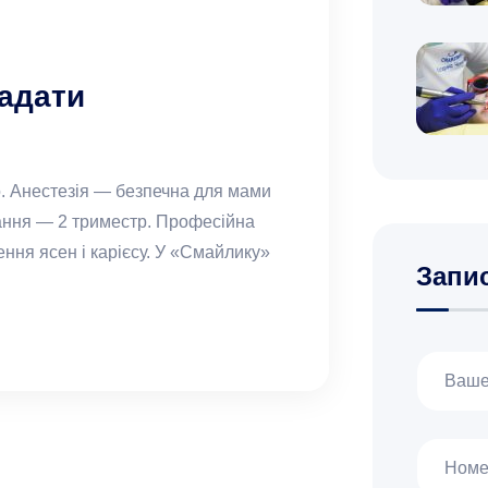
ладати
но. Анестезія — безпечна для мами
ання — 2 триместр. Професійна
ення ясен і карієсу. У «Смайлику»
Запи