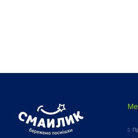
Відповідь від власника
a year ago
зайшли😥
Дякуємо за відгук. Провівши аналіз та
опитування щодо ситуації, яку ви описуєт
просимо надати більше інформації (пріз
та їм’я пацієнта, прізвище та імʼя лікар, да
час візиту), щоб ми могли надати відповід
оскільки самостійно не можемо
зорієнтуватись. Дякуємо
Ме
Пр