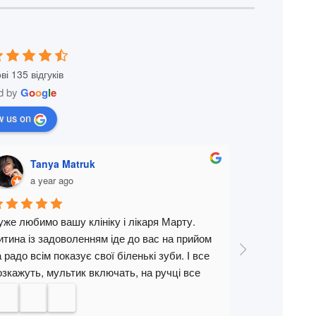
ві 135 відгуків
d by
G
o
o
g
l
e
w us on
Tanya Matruk
Катер
a year ago
a year 
уже любимо вашу клініку і лікаря Марту. 
Лікували зубки
итина із задоволенням іде до вас на прийом 
дитині було 2,
а радо всім показує свої біленькі зуби. І все 
ситуація і лік
озкажуть, мультик включать, на ручці все 
годин. За лік
опробують, після процедури щічки 
на планшеті, щ
амалюють, нігтики також так ще й подарунок 
пройшло чудово