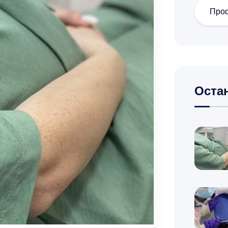
Проф
Оста