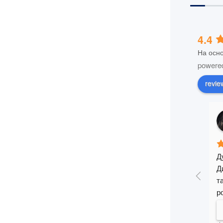
4.4
На осно
powere
revie
Анастасія Мозгова
a year ago
тижня 
Лікарка Марта Котур — це любов♥️ Гарний і 
Д
і 
чуйний підхід до дитини. Загалом персонал 
Д
приємний, перебувати у клініці комфортно.
т
, аж 
р
ез 2 
п
им 
н