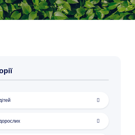
орії
дітей
дорослих