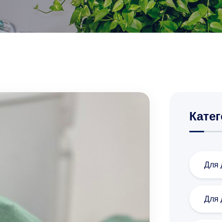
Катег
Для 
Для 