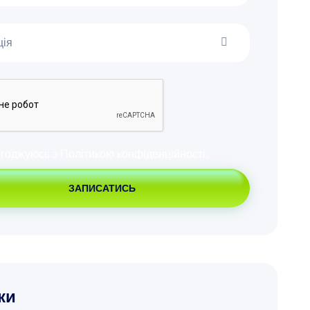
огоджуюсь з
Політикою конфіденційності
.
ЗАПИСАТИСЬ
ки