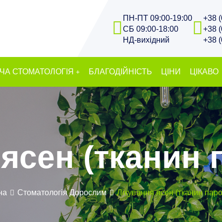
ПН-ПТ 09:00-19:00
+38 
СБ 09:00-18:00
+38 
НД-вихідний
+38 
ЧА СТОМАТОЛОГІЯ
БЛАГОДІЙНІСТЬ
ЦІНИ
ЦІКАВО
 ясен (тканин 
на
Стоматологія Дорослим
Лікування ясен (тканин пар