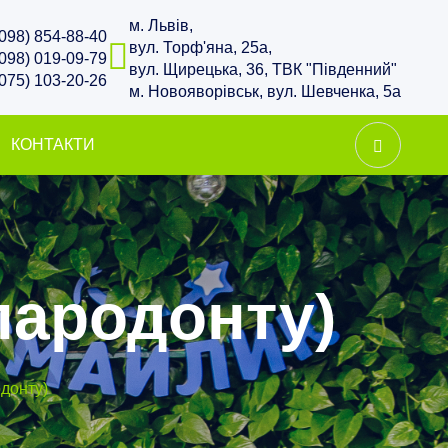
м. Львів,
(098) 854-88-40
вул. Торф'яна, 25а,
(098) 019-09-79
вул. Щирецька, 36, ТВК "Південний"
(075) 103-20-26
м. Новояворівськ, вул. Шевченка, 5а
КОНТАКТИ
пародонту)
одонту)