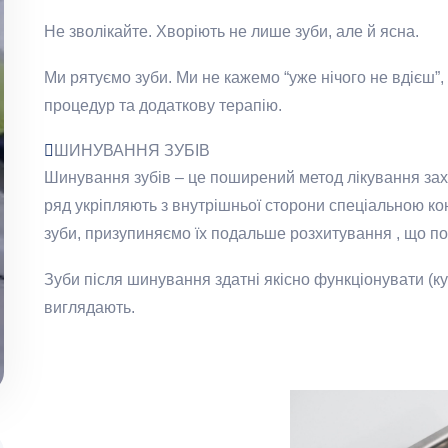
Не зволікайте. Хворіють не лише зуби, але й ясна.
Ми рятуємо зуби. Ми не кажемо “уже нічого не вдієш”
процедур та додаткову терапію.
ШИНУВАННЯ ЗУБІВ
Шинування зубів – це поширений метод лікування зах
ряд укріпляють з внутрішньої сторони спеціальною к
зуби, призупиняємо їх подальше розхитування , що по
Зуби після шинування здатні якісно функціонувати (к
виглядають.