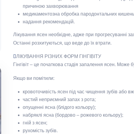
причиною захворювання
медикаментозна обробка пародонтальних кишен
надання рекомендацій.
Лікування ясен необхідне, адже при прогресуванні з
Останні розхитуються, що веде до їх втрати.
ЛІКУВАННЯ РІЗНИХ ФОРМ ГІНГІВІТУ
Гінгівіт – це початкова стадія запалення ясен. Може б
Якщо ви помітили:
кровоточивість ясен під час чищення зубів або вжи
частий неприємний запах з рота;
опущенні ясна (блідого кольору);
набряклі ясна (бордово – рожевого кольору);
гній з ясен;
рухомість зубів.