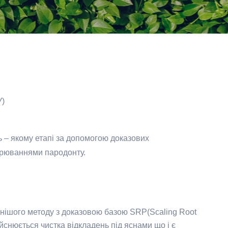
)
 – якому етапі за допомогою доказових
ворюваннями пародонту.
нішого методу з доказовою базою SRP(Scaling Root
ійснюється чистка відкладень під яснами що і є