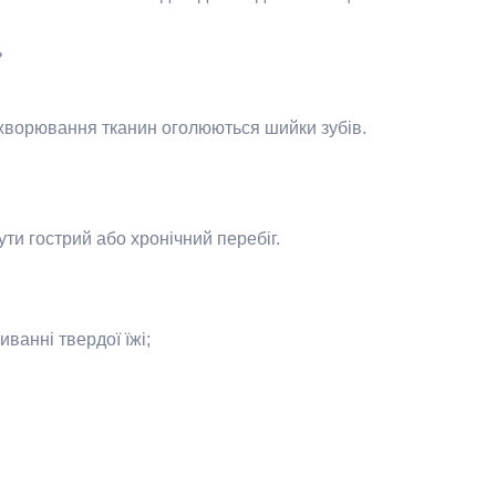
ь
ахворювання тканин оголюються шийки зубів.
ути гострий або хронічний перебіг.
ванні твердої їжі;