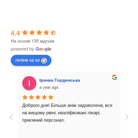
4.4
На основі 135 відгуків
powered by
G
o
o
g
l
e
review us on
Іринка Гординська
a year ago
Доброго дня! Більше аніж задоволена, все 
Лікує
і і 
на вищому рівні, кваліфіковані лікарі, 
Дуже
ту. 
приємний персонал.
. 