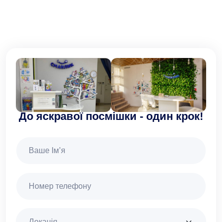
До яскравої посмішки - один крок!