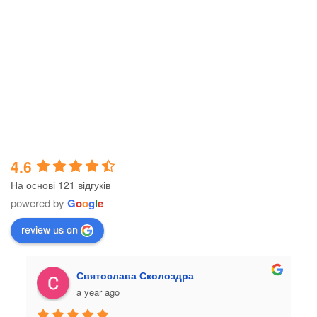
4.6
На основі 121 відгуків
powered by
G
o
o
g
l
e
review us on
Святослава Сколоздра
a year ago