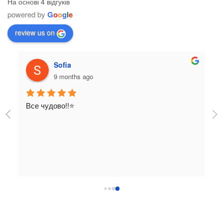
На основі 4 відгуків
powered by
G
o
o
g
l
e
review us on
Sofia
9 months ago
Все чудово!!⭐️