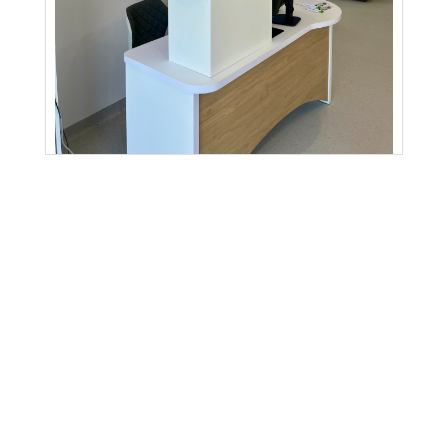
Запис на консультацію
Заповніть форму, і наш адміністратор зв’яжеться з
вами для підтвердження зручного часу прийому.
Ми гарантуємо індивідуальний підхід, комфортну
атмосферу та сучасне лікування без болю.
Обирайте професіоналів Смайлик Дентал Клінік,
яким можна довірити свою усмішку!