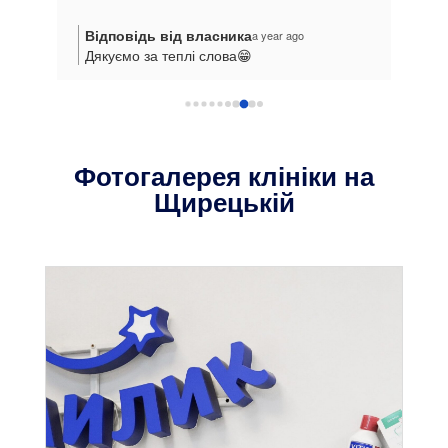
Відповідь від власника
Ві
a year ago
ного
Дякуємо за теплі слова😁
Дяк
Фотогалерея клініки на
Щирецькій